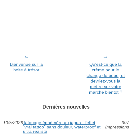
Bienvenue sur la
Qu'est-ce que la
boite à trésor
crème pour le
change de bébé, et
devriez-vous la
mettre sur votre
marché bientôt ?
Dernières nouvelles
10/5/2026
Tatouage éphémère au jagua : l’effet
397
“vrai tattoo” sans douleur, waterproof et
Impressions
ultra réaliste