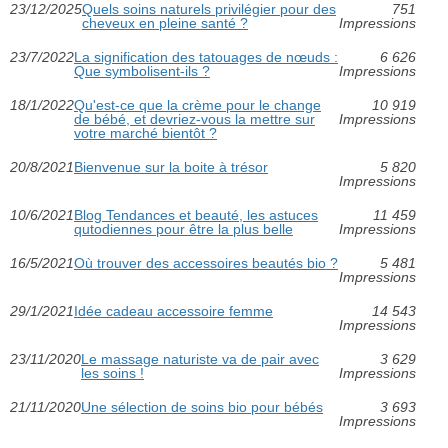
23/12/2025
Quels soins naturels privilégier pour des
751
cheveux en pleine santé ?
Impressions
23/7/2022
La signification des tatouages de nœuds :
6 626
Que symbolisent-ils ?
Impressions
18/1/2022
Qu'est-ce que la crème pour le change
10 919
de bébé, et devriez-vous la mettre sur
Impressions
votre marché bientôt ?
20/8/2021
Bienvenue sur la boite à trésor
5 820
Impressions
10/6/2021
Blog Tendances et beauté, les astuces
11 459
qutodiennes pour être la plus belle
Impressions
16/5/2021
Où trouver des accessoires beautés bio ?
5 481
Impressions
29/1/2021
Idée cadeau accessoire femme
14 543
Impressions
23/11/2020
Le massage naturiste va de pair avec
3 629
les soins !
Impressions
21/11/2020
Une sélection de soins bio pour bébés
3 693
Impressions