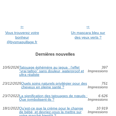
Vous trouverez votre
Un mascara bleu sur
bonheur
des yeux verts ?
@bysmaquillage.fr
Dernières nouvelles
10/5/2026
Tatouage éphémère au jagua : l’effet
397
“vrai tattoo” sans douleur, waterproof et
Impressions
ultra réaliste
23/12/2025
Quels soins naturels privilégier pour des
751
cheveux en pleine santé ?
Impressions
23/7/2022
La signification des tatouages de nœuds :
6 626
Que symbolisent-ils ?
Impressions
18/1/2022
Qu'est-ce que la crème pour le change
10 919
de bébé, et devriez-vous la mettre sur
Impressions
votre marché bientôt ?