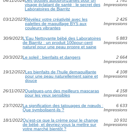
04/11/2024
Des gouttes autobronzantes pour un
1 781
visage éclatant de santé : le secret des
Impressions
Laboratoires de Biarritz
03/12/2023
Révélez votre créativité avec les
2 425
palettes de maquillage BYS aux
Impressions
couleurs vibrantes
30/9/2023
L'Eau Nettoyante bébé des Laboratoires
5 883
de Biarritz : un produit 100pour-cent
Impressions
naturel pour une peau propre et saine
20/3/2023
Le soleil : bienfaits et dangers
2 664
Impressions
19/12/2022
Les bienfaits de l'huile demaquillante
4 108
pour une peau naturellement saine et
Impressions
douce
26/11/2022
Quelques-uns des meilleurs mascaras
4 158
pour les yeux sensibles
Impressions
23/7/2022
La signification des tatouages de nœuds :
6 633
Que symbolisent-ils ?
Impressions
18/1/2022
Qu'est-ce que la crème pour le change
10 931
de bébé, et devriez-vous la mettre sur
Impressions
votre marché bientôt ?