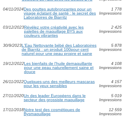
04/11/2024
Des gouttes autobronzantes pour un
1 778
visage éclatant de santé : le secret des
Impressions
Laboratoires de Biarritz
03/12/2023
Révélez votre créativité avec les
2 425
palettes de maquillage BYS aux
Impressions
couleurs vibrantes
30/9/2023
L'Eau Nettoyante bébé des Laboratoires
5 878
de Biarritz : un produit 100pour-cent
Impressions
naturel pour une peau propre et saine
19/12/2022
Les bienfaits de l'huile demaquillante
4 108
pour une peau naturellement saine et
Impressions
douce
26/11/2022
Quelques-uns des meilleurs mascaras
4 157
pour les yeux sensibles
Impressions
27/11/2020
Un des leader Européens dans le
5 019
secteur des grossiste maquillage
Impressions
17/11/2018
Notre test des cosmétiques de
12 559
Bysmaquillage
Impressions