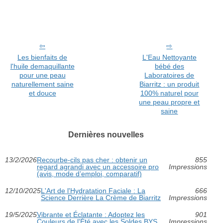
Les bienfaits de
L'Eau Nettoyante
l'huile demaquillante
bébé des
pour une peau
Laboratoires de
naturellement saine
Biarritz : un produit
et douce
100% naturel pour
une peau propre et
saine
Dernières nouvelles
13/2/2026
Recourbe‑cils pas cher : obtenir un
855
regard agrandi avec un accessoire pro
Impressions
(avis, mode d’emploi, comparatif)
12/10/2025
L'Art de l'Hydratation Faciale : La
666
Science Derrière La Crème de Biarritz
Impressions
19/5/2025
Vibrante et Éclatante : Adoptez les
901
Couleurs de l'Été avec les Soldes BYS
Impressions