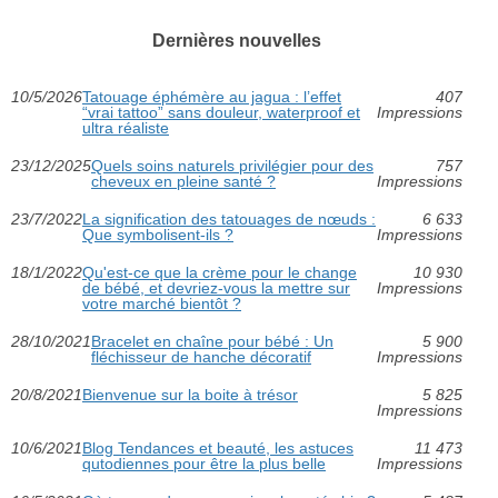
Dernières nouvelles
10/5/2026
Tatouage éphémère au jagua : l’effet
407
“vrai tattoo” sans douleur, waterproof et
Impressions
ultra réaliste
23/12/2025
Quels soins naturels privilégier pour des
757
cheveux en pleine santé ?
Impressions
23/7/2022
La signification des tatouages de nœuds :
6 633
Que symbolisent-ils ?
Impressions
18/1/2022
Qu'est-ce que la crème pour le change
10 930
de bébé, et devriez-vous la mettre sur
Impressions
votre marché bientôt ?
28/10/2021
Bracelet en chaîne pour bébé : Un
5 900
fléchisseur de hanche décoratif
Impressions
20/8/2021
Bienvenue sur la boite à trésor
5 825
Impressions
10/6/2021
Blog Tendances et beauté, les astuces
11 473
qutodiennes pour être la plus belle
Impressions